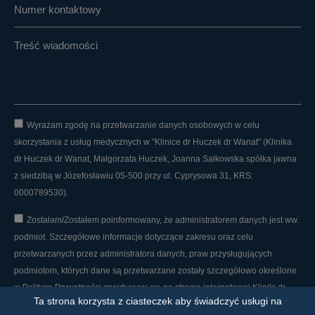
Wyrażam zgodę na przetwarzanie danych osobowych w celu
skorzystania z usług medycznych w "Klinice dr Huczek dr Wanat" (Klinika
dr Huczek dr Wanat, Małgorzata Huczek, Joanna Sałkowska spółka jawna
z siedzibą w Józefosławiu 05-500 przy ul. Cyprysowa 31, KRS:
0000789530).
Zostałam/Zostałem poinformowany, że administratorem danych jest ww.
podmiot. Szczegółowe informacje dotyczące zakresu oraz celu
przetwarzanych przez administratora danych, praw przysługujących
podmiotom, których dane są przetwarzane zostały szczegółowo określone
w Polityce Prywatności znajdującej się na stronie internetowej Kliniki dr
Ta strona korzysta z ciasteczek aby świadczyć usługi na
Huczek dr Wanat.