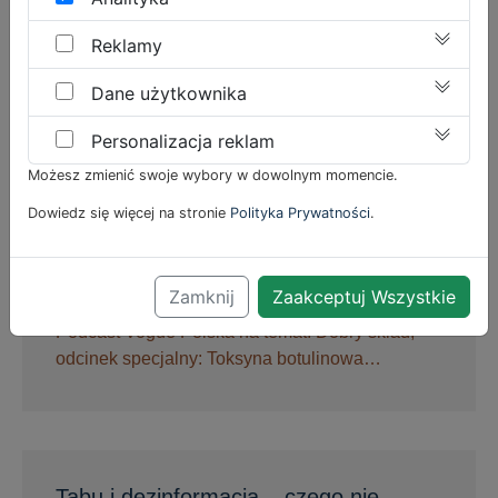
słonecznych. Dr Joanna Sałkowska-
Wanat radzi
Reklamy
Dane użytkownika
Ryzykowne zachowania seksualne, czyli
kontakty płciowe bez zabezpieczenia…
Personalizacja reklam
Możesz zmienić swoje wybory w dowolnym momencie.
Dowiedz się więcej na stronie
Polityka Prywatności
.
Dobry skład, odcinek specjalny:
Toksyna botulinowa
Zamknij
Zaakceptuj Wszystkie
Podcast Vogue Polska na temat: Dobry skład,
odcinek specjalny: Toksyna botulinowa…
Tabu i dezinformacja – czego nie