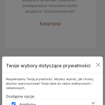
telność i
Pani Doktor. Ogrom wiedzy, zabi
ra bardzo
wykonywane przez Panią Doktor
olecam!
przemyślane, bez naciągania klie
dopasowane idealnie do potrzeb, p
z całego serca!
Magdalena
Twoje wybory dotyczące prywatności
DOWIEDŹ SIĘ WIĘCEJ
Wiedza dla Ciebie
Respektujemy Twoją prywatność. Możesz wybrać, jak chcesz,
abyśmy wykorzystywali Twoje dane do celów analitycznych i
reklamowych.
Dostępne opcje:
Groźne konsekwencje oparzeń
Analityka