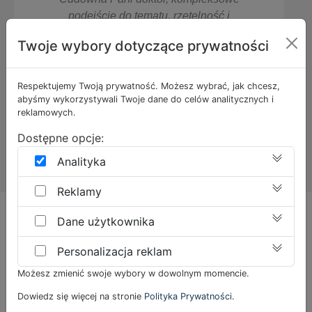
ność i
Pani Doktor. Ogrom wiedzy, zabieg
bardzo
wykonywane przez Panią Doktor s
Twoje wybory dotyczące prywatności
ecam!
przemyślane, bez naciągania klienta
dopasowane idealnie do potrzeb, pol
z całego serca!
Respektujemy Twoją prywatność. Możesz wybrać, jak chcesz,
abyśmy wykorzystywali Twoje dane do celów analitycznych i
reklamowych.
Magdalena
Dostępne opcje:
Analityka
Reklamy
Dane użytkownika
DOWIEDŹ SIĘ WIĘCEJ
Wiedza dla Ciebie
Personalizacja reklam
Możesz zmienić swoje wybory w dowolnym momencie.
Dowiedz się więcej na stronie
Polityka Prywatności
.