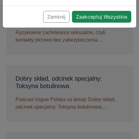
Groźne konsekwencje oparzeń
słonecznych. Dr Joanna Sałkowska-
Zamknij
Zaakceptuj Wszystkie
Wanat radzi
Ryzykowne zachowania seksualne, czyli
kontakty płciowe bez zabezpieczenia…
Dobry skład, odcinek specjalny:
Toksyna botulinowa
Podcast Vogue Polska na temat: Dobry skład,
odcinek specjalny: Toksyna botulinowa…