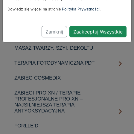
MIKRODERMABRAZJA ROTACYJNA
Dowiedz się więcej na stronie
Polityka Prywatności
.
MILK PEEL
Zamknij
Zaakceptuj Wszystkie
ZABIEGI HYDROPEPTIDE
MASAŻ TWARZY, SZYI, DEKOLTU
TERAPIA FOTODYNAMICZNA PDT
ZABIEG COSMEDIX
ZABIEGI PRO XN / TERAPIE
PROFESJONALNE PRO XN –
NAJSILNIEJSZA TERAPIA
ANTYOKSYDACYJNA
FORLLE’D