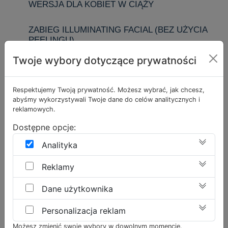
WERSJA DLA KOBIET W CIĄŻY
ZABIEG ILLUMINATING FACIAL (BEZ UŻYCIA
PEELINGU)
Twoje wybory dotyczące prywatności
ZABIEG I MASK (ZABIEG BEZ UŻYCIA
PEELINGU)
Respektujemy Twoją prywatność. Możesz wybrać, jak chcesz,
abyśmy wykorzystywali Twoje dane do celów analitycznych i
BEZINWAZYJNY LIFTING TWARZY Z
reklamowych.
ZASTOSOWANIEM CO2 W NISKIEJ
TEMPERATURZE
Dostępne opcje:
Analityka
PILING BIOSTYMULACYJNY
Reklamy
HYDRADERMABRAZJA – HYDROPEELING
PRÓŻNIOWY
Dane użytkownika
ZABIEGI MEDER
Personalizacja reklam
Możesz zmienić swoje wybory w dowolnym momencie.