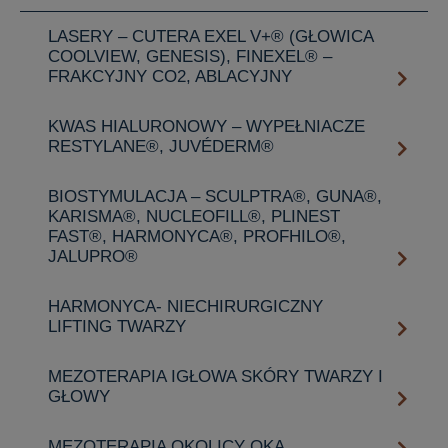
LASERY – CUTERA EXEL V+® (GŁOWICA
COOLVIEW, GENESIS), FINEXEL® –
FRAKCYJNY CO2, ABLACYJNY
KWAS HIALURONOWY – WYPEŁNIACZE
RESTYLANE®, JUVÉDERM®
BIOSTYMULACJA – SCULPTRA®, GUNA®,
KARISMA®, NUCLEOFILL®, PLINEST
FAST®, HARMONYCA®, PROFHILO®,
JALUPRO®
HARMONYCA- NIECHIRURGICZNY
LIFTING TWARZY
MEZOTERAPIA IGŁOWA SKÓRY TWARZY I
GŁOWY
MEZOTERAPIA OKOLICY OKA