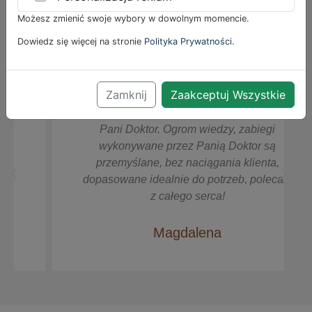
najpopularniejszych rozgłośniach i stacjach
Możesz zmienić swoje wybory w dowolnym momencie.
telewizyjnych.
Dowiedz się więcej na stronie
Polityka Prywatności
.
Zaufały nam już tysiące pacjentów i pacjentek.
Zamknij
Zaakceptuj Wszystkie
Super empatyczna, mila i kompetentna
Pani Doktor. Ogrom wiedzy, zabiegi
wykonywane przez Panią Doktor są
przemyślane, bez naciągania klienta,
dopasowane idealnie do potrzeb, polecam
z całego serca!
Magdalena