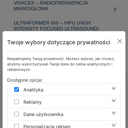
VIVACE® – RADIOFREKWENCJA
MIKROIGŁOWA
ULTRAFORMER III® – HIFU (HIGH
INTENSITY FOCUSED ULTRASOUND)
Twoje wybory dotyczące prywatności
KOSMETOLOGIA
Respektujemy Twoją prywatność. Możesz wybrać, jak chcesz,
abyśmy wykorzystywali Twoje dane do celów analitycznych i
reklamowych.
Dostępne opcje:
OPINIE NASZYCH PACJENTÓW
Analityka
Co o nas mówią?
Reklamy
Nasza Klinika doceniana jest przez stałych pacjentów.
Dane użytkownika
Ekspertów współpracujących
z nami można oglądać oraz słuchać w
Personalizacja reklam