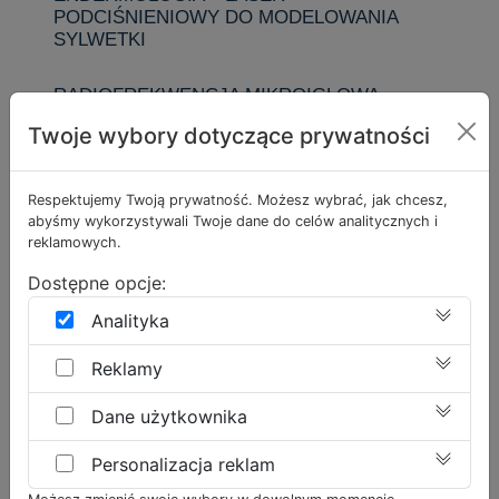
PODCIŚNIENIOWY DO MODELOWANIA
SYLWETKI
RADIOFREKWENCJA MIKROIGŁOWA –
VIVACE®
Twoje wybory dotyczące prywatności
ZABIEGI IMAGE SKINCARE
Respektujemy Twoją prywatność. Możesz wybrać, jak chcesz,
abyśmy wykorzystywali Twoje dane do celów analitycznych i
BEZINWAZYJNY LIFTING TWARZY Z
reklamowych.
ZASTOSOWANIEM CO2 W NISKIEJ
TEMPERATURZE
Dostępne opcje:
Analityka
PILING BIOSTYMULACYJNY
Reklamy
HYDRADERMABRAZJA – HYDROPEELING
PRÓŻNIOWY
Dane użytkownika
ZABIEGI MEDER
Personalizacja reklam