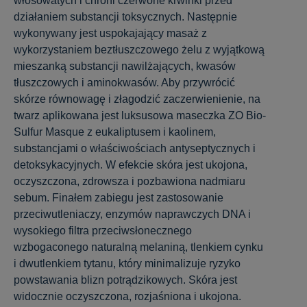
włosowatych i chroni czerwone krwinki przed
działaniem substancji toksycznych. Następnie
wykonywany jest uspokajający masaż z
wykorzystaniem beztłuszczowego żelu z wyjątkową
mieszanką substancji nawilżających, kwasów
tłuszczowych i aminokwasów. Aby przywrócić
skórze równowagę i złagodzić zaczerwienienie, na
twarz aplikowana jest luksusowa maseczka ZO Bio-
Sulfur Masque z eukaliptusem i kaolinem,
substancjami o właściwościach antyseptycznych i
detoksykacyjnych. W efekcie skóra jest ukojona,
oczyszczona, zdrowsza i pozbawiona nadmiaru
sebum. Finałem zabiegu jest zastosowanie
przeciwutleniaczy, enzymów naprawczych DNA i
wysokiego filtra przeciwsłonecznego
wzbogaconego naturalną melaniną, tlenkiem cynku
i dwutlenkiem tytanu, który minimalizuje ryzyko
powstawania blizn potrądzikowych. Skóra jest
widocznie oczyszczona, rozjaśniona i ukojona.