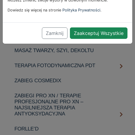
Możesz zmienić swoje wybory w dowolnym momencie.
MIKRODERMABRAZJA ROTACYJNA
Dowiedz się więcej na stronie
Polityka Prywatności
.
MILK PEEL
Zamknij
Zaakceptuj Wszystkie
ZABIEGI HYDROPEPTIDE
MASAŻ TWARZY, SZYI, DEKOLTU
TERAPIA FOTODYNAMICZNA PDT
ZABIEG COSMEDIX
ZABIEGI PRO XN / TERAPIE
PROFESJONALNE PRO XN –
NAJSILNIEJSZA TERAPIA
ANTYOKSYDACYJNA
FORLLE’D