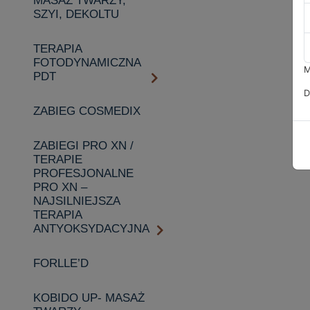
MASAŻ TWARZY,
SZYI, DEKOLTU
TERAPIA
FOTODYNAMICZNA
M
PDT
D
ZABIEG COSMEDIX
ZABIEGI PRO XN /
TERAPIE
PROFESJONALNE
PRO XN –
NAJSILNIEJSZA
TERAPIA
ANTYOKSYDACYJNA
FORLLE’D
KOBIDO UP- MASAŻ