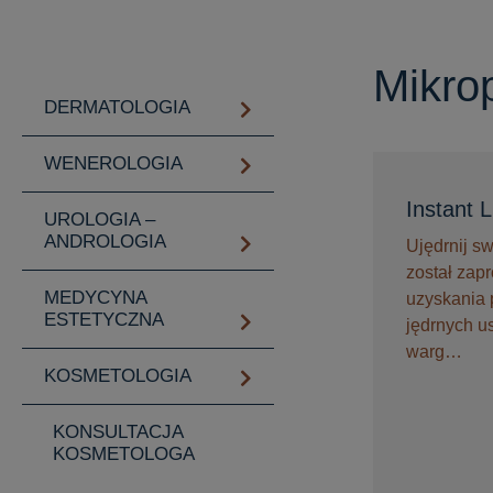
Mikro
DERMATOLOGIA
WENEROLOGIA
Instant 
UROLOGIA –
ANDROLOGIA
Ujędrnij sw
został zap
MEDYCYNA
uzyskania p
ESTETYCZNA
jędrnych us
warg…
KOSMETOLOGIA
KONSULTACJA
KOSMETOLOGA