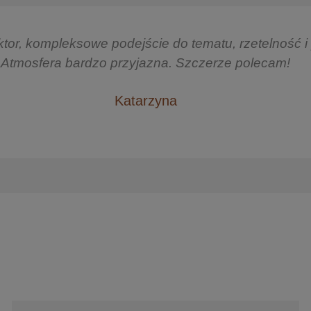
mila i kompetentna Pani Doktor. Ogrom wiedzy, za
r są przemyślane, bez naciągania klienta, dopasow
potrzeb, polecam z całego serca!
Magdalena