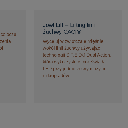
Jowl Lift – Lifting linii
żuchwy CACI®
licę oczu
czenia
Wyceluj w zwiotczałe mięśnie
ół
wokół linii żuchwy używając
technologii S.P.E.D® Dual Action,
która wykorzystuje moc światła
LED przy jednoczesnym użyciu
mikroprądów…