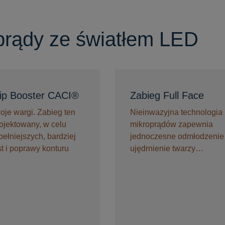
prądy ze światłem LED
Lip Booster CACI®
Zabieg Full Face
oje wargi. Zabieg ten
Nieinwazyjna technologia
rojektowany, w celu
mikroprądów zapewnia
ełniejszych, bardziej
jednoczesne odmłodzenie 
t i poprawy konturu
ujędrnienie twarzy…