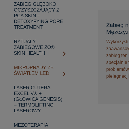
ZABIEG GŁĘBOKO
OCZYSZCZAJĄCY Z
PCA SKIN –
DETOXYFYING PORE
Zabieg n
TREATMENT
Mężczyz
RYTUAŁY
Wykorzystu
ZABIEGOWE ZO®
zaawansow
SKIN HEALTH
zabieg ten
specjalnie
MIKROPRĄDY ZE
problemów
ŚWIATŁEM LED
pielęgnacj
LASER CUTERA
EXCEL V® +
(GŁOWICA GENESIS)
– TERMOLIFTING
LASEROWY
MEZOTERAPIA