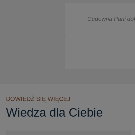
 profesjonalizm.
Super empatyczna, 
przez Panią Dokto
DOWIEDŹ SIĘ WIĘCEJ
Wiedza dla Ciebie