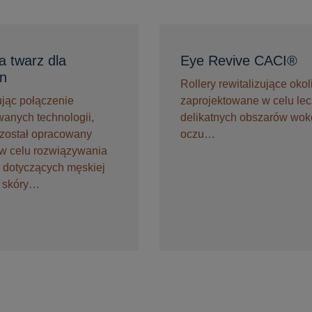
a twarz dla
Eye Revive CACI®
n
Rollery rewitalizujące oko
jąc połączenie
zaprojektowane w celu le
anych technologii,
delikatnych obszarów wok
 został opracowany
oczu…
 w celu rozwiązywania
 dotyczących męskiej
i skóry…