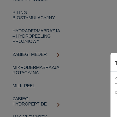
PILING
BIOSTYMULACYJNY
HYDRADERMABRAZJA
– HYDROPEELING
PRÓŻNIOWY
ZABIEGI MEDER
MIKRODERMABRAZJA
ROTACYJNA
R
w
MILK PEEL
D
ZABIEGI
HYDROPEPTIDE