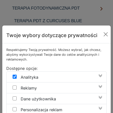
TERAPIA FOTODYNAMICZNA PDT
TERAPIA PDT Z CURCUSES BLUE
TERAPIA PDT Z LEVUSES
Twoje wybory dotyczące prywatności
TERAPIA PDT Z CHLOROPHYLL –
Respektujemy Twoją prywatność. Możesz wybrać, jak chcesz,
SPECTRUM MASK®
abyśmy wykorzystywali Twoje dane do celów analitycznych i
reklamowych.
FOTOTERAPIA LED – SPECTRUM MASK®
Dostępne opcje:
ZABIEG COSMEDIX
Analityka
Reklamy
ZABIEGI PRO XN / TERAPIE
PROFESJONALNE PRO XN –
Dane użytkownika
NAJSILNIEJSZA TERAPIA
ANTYOKSYDACYJNA
Personalizacja reklam