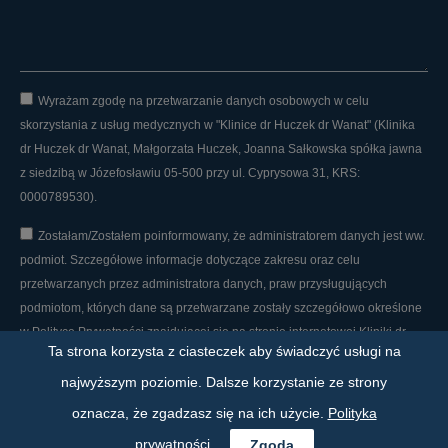
Wyrażam zgodę na przetwarzanie danych osobowych w celu
skorzystania z usług medycznych w "Klinice dr Huczek dr Wanat" (Klinika
dr Huczek dr Wanat, Małgorzata Huczek, Joanna Sałkowska spółka jawna
z siedzibą w Józefosławiu 05-500 przy ul. Cyprysowa 31, KRS:
0000789530).
Zostałam/Zostałem poinformowany, że administratorem danych jest ww.
podmiot. Szczegółowe informacje dotyczące zakresu oraz celu
przetwarzanych przez administratora danych, praw przysługujących
podmiotom, których dane są przetwarzane zostały szczegółowo określone
w Polityce Prywatności znajdującej się na stronie internetowej Kliniki dr
Ta strona korzysta z ciasteczek aby świadczyć usługi na
Huczek dr Wanat.
najwyższym poziomie. Dalsze korzystanie ze strony
oznacza, że zgadzasz się na ich użycie.
Polityka
WYŚLIJ WIADOMOŚĆ
prywatności
Zgoda