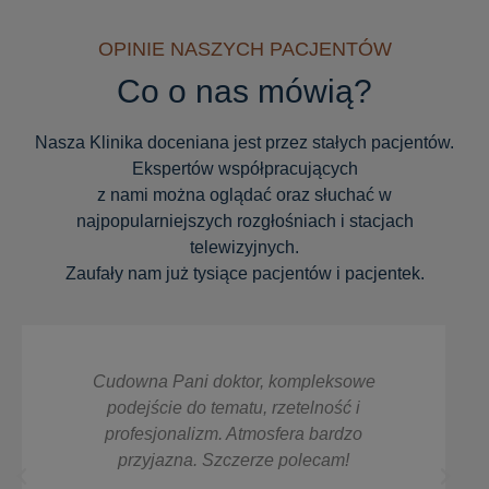
OPINIE NASZYCH PACJENTÓW
Co o nas mówią?
Nasza Klinika doceniana jest przez stałych pacjentów.
Ekspertów współpracujących
z nami można oglądać oraz słuchać w
najpopularniejszych rozgłośniach i stacjach
telewizyjnych.
Zaufały nam już tysiące pacjentów i pacjentek.
owe
Super empatyczna, mila i kompetentna
 i
Pani Doktor. Ogrom wiedzy, zabiegi
zo
wykonywane przez Panią Doktor są
!
przemyślane, bez naciągania klienta,
dopasowane idealnie do potrzeb, polecam