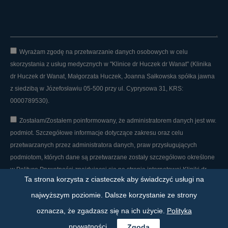
Wyrażam zgodę na przetwarzanie danych osobowych w celu
skorzystania z usług medycznych w "Klinice dr Huczek dr Wanat" (Klinika
dr Huczek dr Wanat, Małgorzata Huczek, Joanna Sałkowska spółka jawna
z siedzibą w Józefosławiu 05-500 przy ul. Cyprysowa 31, KRS:
0000789530).
Zostałam/Zostałem poinformowany, że administratorem danych jest ww.
podmiot. Szczegółowe informacje dotyczące zakresu oraz celu
przetwarzanych przez administratora danych, praw przysługujących
podmiotom, których dane są przetwarzane zostały szczegółowo określone
w Polityce Prywatności znajdującej się na stronie internetowej Kliniki dr
Ta strona korzysta z ciasteczek aby świadczyć usługi na
Huczek dr Wanat.
najwyższym poziomie. Dalsze korzystanie ze strony
oznacza, że zgadzasz się na ich użycie.
Polityka
WYŚLIJ WIADOMOŚĆ
prywatności
Zgoda