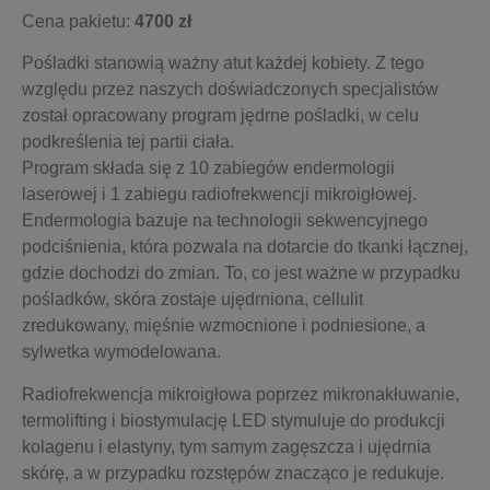
Cena pakietu:
4700 zł
Pośladki stanowią ważny atut każdej kobiety. Z tego
względu przez naszych doświadczonych specjalistów
został opracowany program jędrne pośladki, w celu
podkreślenia tej partii ciała.
Program składa się z 10 zabiegów endermologii
laserowej i 1 zabiegu radiofrekwencji mikroigłowej.
Endermologia bazuje na technologii sekwencyjnego
podciśnienia, która pozwala na dotarcie do tkanki łącznej,
gdzie dochodzi do zmian. To, co jest ważne w przypadku
pośladków, skóra zostaje ujędrniona, cellulit
zredukowany, mięśnie wzmocnione i podniesione, a
sylwetka wymodelowana.
Radiofrekwencja mikroigłowa poprzez mikronakłuwanie,
termolifting i biostymulację LED stymuluje do produkcji
kolagenu i elastyny, tym samym zagęszcza i ujędrnia
skórę, a w przypadku rozstępów znacząco je redukuje.