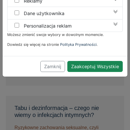
Reklamy
Ryzykowne zachowania seksualne, czyli
kontakty płciowe bez zabezpieczenia…
Dane użytkownika
Personalizacja reklam
Możesz zmienić swoje wybory w dowolnym momencie.
Dobry skład, odcinek specjalny:
Dowiedz się więcej na stronie
Polityka Prywatności
.
Toksyna botulinowa
Podcast Vogue Polska na temat: Dobry skład,
Zamknij
Zaakceptuj Wszystkie
odcinek specjalny: Toksyna botulinowa…
Tabu i dezinformacja – czego nie
wiemy o infekcjach intymnych?
Ryzykowne zachowania seksualne, czyli