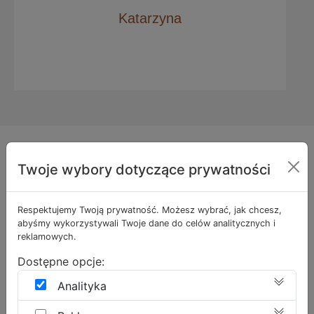
z całego serca!
Magdalena
DOWIEDŹ SIĘ WIĘCEJ
Twoje wybory dotyczące prywatności
Wiedza dla Ciebie
Respektujemy Twoją prywatność. Możesz wybrać, jak chcesz,
abyśmy wykorzystywali Twoje dane do celów analitycznych i
reklamowych.
Groźne konsekwencje oparzeń
Dostępne opcje:
słonecznych. Dr Joanna Sałkowska-
Analityka
Wanat radzi