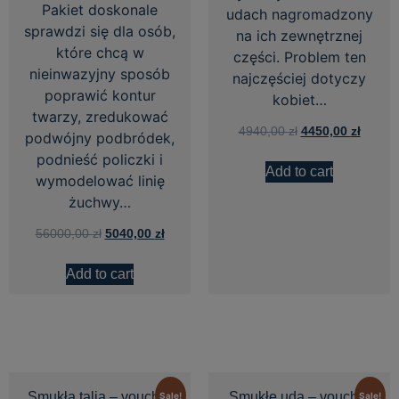
Pakiet doskonale
udach nagromadzony
sprawdzi się dla osób,
na ich zewnętrznej
które chcą w
części. Problem ten
nieinwazyjny sposób
najczęściej dotyczy
poprawić kontur
kobiet…
twarzy, zredukować
4940,00
zł
4450,00
zł
podwójny podbródek,
podnieść policzki i
Add to cart
wymodelować linię
żuchwy…
56000,00
zł
5040,00
zł
Add to cart
Smukła talia – voucher
Smukłe uda – voucher
Sale!
Sale!