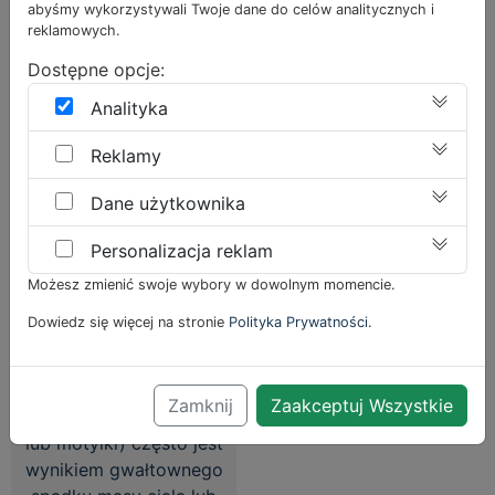
abyśmy wykorzystywali Twoje dane do celów analitycznych i
doświadczonych
okolicy…
reklamowych.
specjalistów został
5040,00
zł
4500,00
zł
opracowany program
Dostępne opcje:
jędrne pośladki…
Analityka
Add to cart
5220,00
zł
4700,00
zł
Reklamy
Add to cart
Dane użytkownika
Personalizacja reklam
Możesz zmienić swoje wybory w dowolnym momencie.
Dowiedz się więcej na stronie
Polityka Prywatności
.
Jędrne ramiona –
Sale!
voucher
Zwisająca skóra z
Zamknij
Zaakceptuj Wszystkie
ramion (tzw. pelikany
lub motylki) często jest
wynikiem gwałtownego