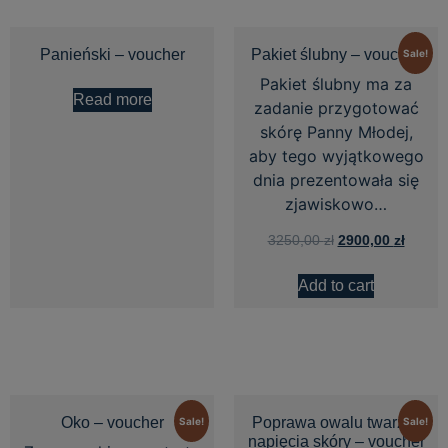
Panieński – voucher
Pakiet ślubny – voucher
Sale!
Pakiet ślubny ma za
Read more
zadanie przygotować
skórę Panny Młodej,
aby tego wyjątkowego
dnia prezentowała się
zjawiskowo…
3250,00
zł
2900,00
zł
Add to cart
Oko – voucher
Poprawa owalu twarzy i
Sale!
Sale!
napięcia skóry – voucher