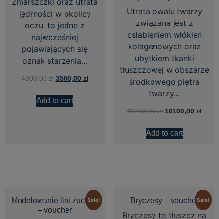
Zmarszczki oraz utrata
Utrata owalu twarzy
jędrności w okolicy
związana jest z
oczu, to jedne z
osłabieniem włókien
najwcześniej
kolagenowych oraz
pojawiających się
ubytkiem tkanki
oznak starzenia…
tłuszczowej w obszarze
4000,00
zł
3500,00
zł
środkowego piętra
twarzy…
Add to cart
11250,00
zł
10100,00
zł
Add to cart
Modelowanie lini żuchwy
Bryczesy – voucher
Sale!
Sale!
– voucher
Bryczesy to tłuszcz na