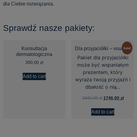
dla Ciebie rozwiązania.
Sprawdź nasze pakiety:
Konsultacja
Dla przyjaciółki – voucher
Sale!
dermatologiczna
Pakiet dla przyjaciółki
300,00
zł
może być wspaniałym
prezentem, który
Add to cart
wyraża twoją przyjaźń i
dbałość o nią…
1940,00
zł
1746,00
zł
Add to cart